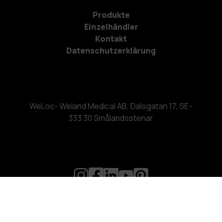
Produkte
Einzelhändler
Kontakt
Datenschutzerklärung
WeLoc- Weland Medical AB, Dalsgatan 17, SE-
333 30 Smålandsstenar