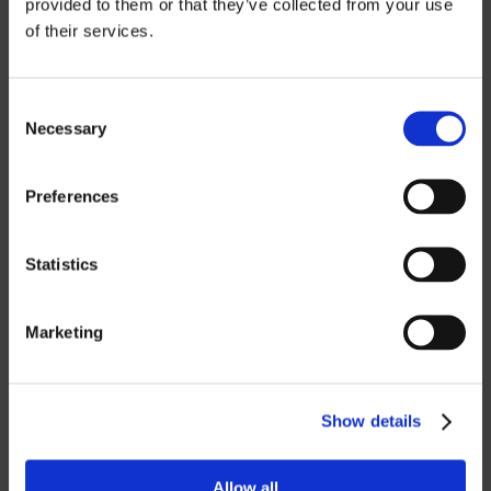
Preisinformatio
provided to them or that they’ve collected from your use
of their services.
n
Consent
Wenn Sie unsere Preislisten
Necessary
Selection
herunterladen möchten, müssen Sie die
Währung auswählen, in der Sie die
Preferences
Preisliste erhalten möchten.
Contact us
,
um ein Passwort anzufordern.
Statistics
SEK
Marketing
EUR
GBP
USD
Show details
Passwort
Allow all