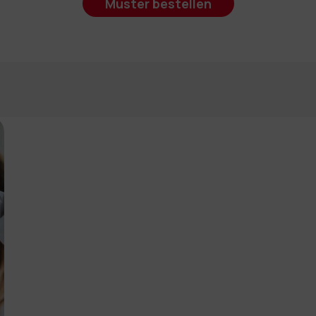
Muster bestellen
nformation
 Preislisten herunterladen möchten, müssen Sie die Währung auswä
lten möchten.
Contact us
, um ein Passwort anzufordern.