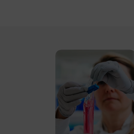
Preisi
Wenn Sie unsere
Preisliste erha
SEK
EUR
GBP
USD
Passwort