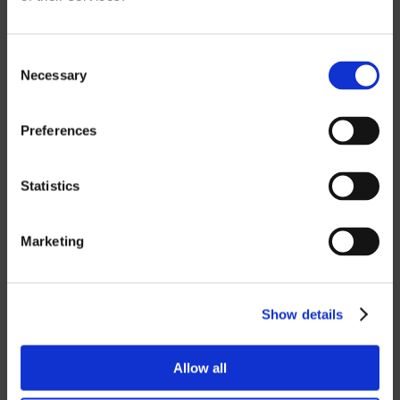
n
Consent
Wenn Sie unsere Preislisten
Necessary
Selection
herunterladen möchten, müssen Sie die
Währung auswählen, in der Sie die
Preferences
Preisliste erhalten möchten.
Contact us
,
um ein Passwort anzufordern.
Statistics
SEK
Marketing
EUR
GBP
USD
Show details
Passwort
Allow all