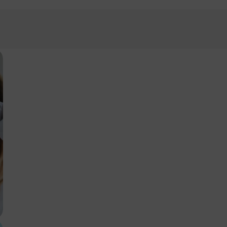
nformation
 Preislisten herunterladen möchten, müssen Sie die Währung auswä
lten möchten.
Contact us
, um ein Passwort anzufordern.