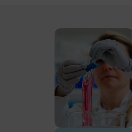
Preisi
Wenn Sie unsere
Preisliste erha
SEK
EUR
GBP
USD
Passwort