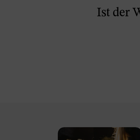
Ist der 
Preisi
Wenn Sie unsere
Preisliste erha
SEK
EUR
GBP
USD
Passwort