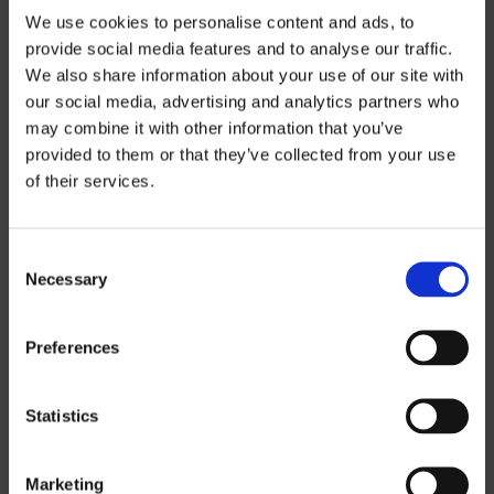
We use cookies to personalise content and ads, to
provide social media features and to analyse our traffic.
We also share information about your use of our site with
our social media, advertising and analytics partners who
may combine it with other information that you’ve
Preisinformatio
provided to them or that they’ve collected from your use
of their services.
n
Consent
Wenn Sie unsere Preislisten
Necessary
Selection
herunterladen möchten, müssen Sie die
Währung auswählen, in der Sie die
Preferences
Preisliste erhalten möchten.
Contact us
,
um ein Passwort anzufordern.
Statistics
SEK
Marketing
EUR