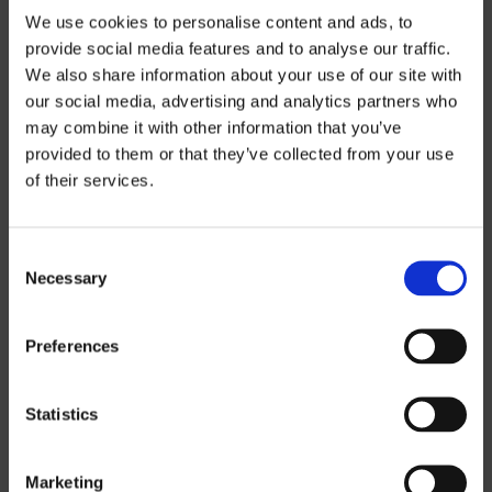
We use cookies to personalise content and ads, to
provide social media features and to analyse our traffic.
We also share information about your use of our site with
our social media, advertising and analytics partners who
may combine it with other information that you’ve
Preisinformatio
provided to them or that they’ve collected from your use
of their services.
n
Consent
Wenn Sie unsere Preislisten
Necessary
Selection
herunterladen möchten, müssen Sie die
Währung auswählen, in der Sie die
Preferences
Preisliste erhalten möchten.
Contact us
,
um ein Passwort anzufordern.
Statistics
SEK
Marketing
EUR