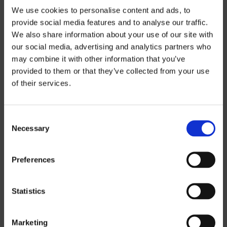
We use cookies to personalise content and ads, to
provide social media features and to analyse our traffic.
We also share information about your use of our site with
our social media, advertising and analytics partners who
may combine it with other information that you’ve
Preisinformatio
provided to them or that they’ve collected from your use
of their services.
n
Consent
Wenn Sie unsere Preislisten
Necessary
Selection
herunterladen möchten, müssen Sie die
Währung auswählen, in der Sie die
Preferences
Preisliste erhalten möchten.
Contact us
,
um ein Passwort anzufordern.
Statistics
SEK
Marketing
EUR