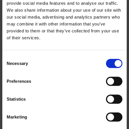
provide social media features and to analyse our traffic.
We also share information about your use of our site with
our social media, advertising and analytics partners who
may combine it with other information that you’ve
Preisinformatio
provided to them or that they’ve collected from your use
of their services.
n
Consent
Wenn Sie unsere Preislisten
Necessary
Selection
herunterladen möchten, müssen Sie die
Währung auswählen, in der Sie die
Preferences
Preisliste erhalten möchten.
Contact us
,
um ein Passwort anzufordern.
Statistics
SEK
Marketing
EUR
GBP