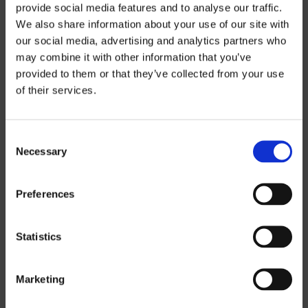
provide social media features and to analyse our traffic.
We also share information about your use of our site with
our social media, advertising and analytics partners who
may combine it with other information that you’ve
Preisinformatio
provided to them or that they’ve collected from your use
of their services.
n
Consent
Wenn Sie unsere Preislisten
Necessary
Selection
herunterladen möchten, müssen Sie die
Währung auswählen, in der Sie die
Preferences
Preisliste erhalten möchten.
Contact us
,
um ein Passwort anzufordern.
Statistics
SEK
Marketing
EUR
GBP