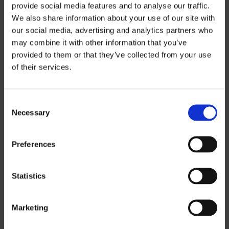
provide social media features and to analyse our traffic.
We also share information about your use of our site with
our social media, advertising and analytics partners who
may combine it with other information that you’ve
Preisinformatio
provided to them or that they’ve collected from your use
of their services.
n
Consent
Wenn Sie unsere Preislisten
Necessary
Selection
herunterladen möchten, müssen Sie die
Währung auswählen, in der Sie die
Preferences
Preisliste erhalten möchten.
Contact us
,
um ein Passwort anzufordern.
Statistics
SEK
Marketing
EUR
GBP