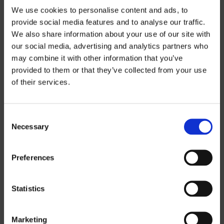
We use cookies to personalise content and ads, to
provide social media features and to analyse our traffic.
We also share information about your use of our site with
our social media, advertising and analytics partners who
may combine it with other information that you’ve
Preisinformatio
provided to them or that they’ve collected from your use
of their services.
n
Consent
Wenn Sie unsere Preislisten
Necessary
Selection
herunterladen möchten, müssen Sie die
Währung auswählen, in der Sie die
Preferences
Preisliste erhalten möchten.
Contact us
,
um ein Passwort anzufordern.
Statistics
SEK
Marketing
EUR