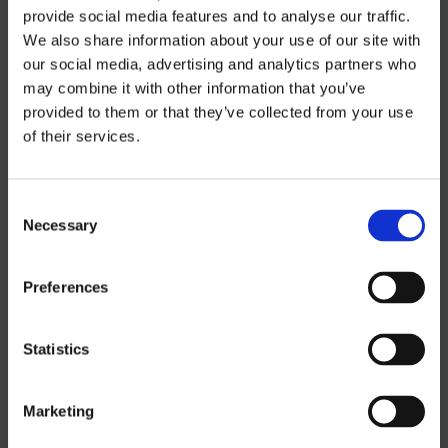
provide social media features and to analyse our traffic.
We also share information about your use of our site with
our social media, advertising and analytics partners who
may combine it with other information that you’ve
Preisinformatio
provided to them or that they’ve collected from your use
of their services.
n
Consent
Wenn Sie unsere Preislisten
Necessary
Selection
herunterladen möchten, müssen Sie die
Währung auswählen, in der Sie die
Preferences
Preisliste erhalten möchten.
Contact us
,
um ein Passwort anzufordern.
Statistics
SEK
Marketing
EUR