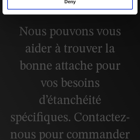
Deny
Fermer
Nous pouvons vous
aider à trouver la
bonne attache pour
vos besoins
d’étanchéité
spécifiques. Contactez-
nous pour commander