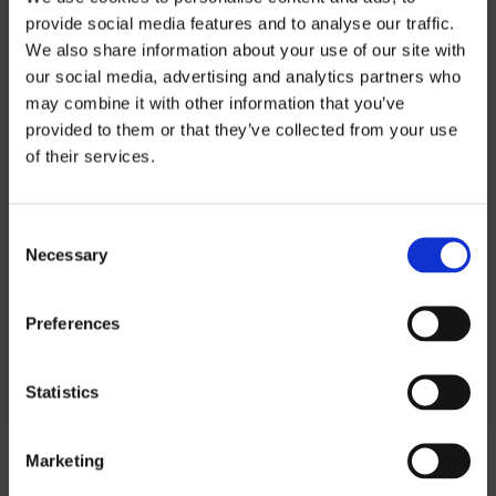
provide social media features and to analyse our traffic.
We also share information about your use of our site with
INFORMATIONS SUR LE PRODUIT
our social media, advertising and analytics partners who
may combine it with other information that you’ve
Informations sur
provided to them or that they’ve collected from your use
INFORMATIONS TECHNIQUES
of their services.
les prix
PROFILAGE
Consent
Si vous souhaitez télécharger nos listes
Necessary
Selection
de prix, vous devez sélectionner la devise
dans laquelle vous souhaitez la liste de
Preferences
prix.
Contact us
pour demander un mot de
passe.
Statistics
SEK
Marketing
EUR