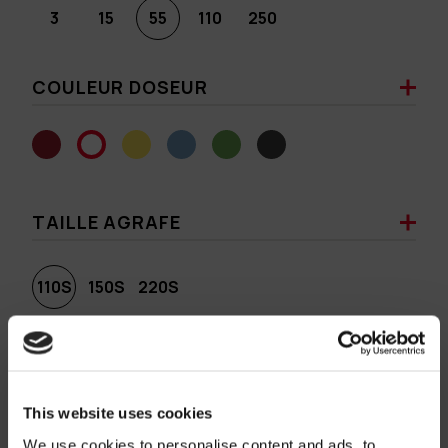
3
15
55
110
250
COULEUR DOSEUR
TAILLE AGRAFE
110S
150S
220S
COULEUR AGRAFE
This website uses cookies
We use cookies to personalise content and ads, to