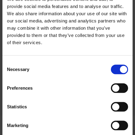
provide social media features and to analyse our traffic.
We also share information about your use of our site with
INFORMATIONS SUR LE PRODUIT
our social media, advertising and analytics partners who
may combine it with other information that you’ve
Informations sur
provided to them or that they’ve collected from your use
INFORMATIONS TECHNIQUES
of their services.
les prix
PROFILAGE
Consent
Si vous souhaitez télécharger nos listes
Necessary
Selection
de prix, vous devez sélectionner la devise
dans laquelle vous souhaitez la liste de
Preferences
prix.
Contact us
pour demander un mot de
passe.
Statistics
SEK
Marketing
EUR