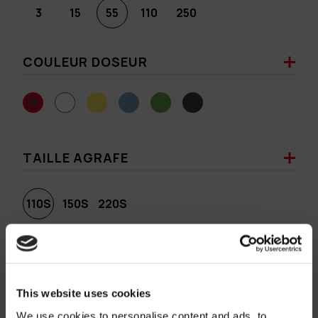
3
15
55
110
250
COULEUR DOSEUR
TAILLE AGRAFE
110S
150S
220S
COULEUR AGRAFE
This website uses cookies
We use cookies to personalise content and ads, to