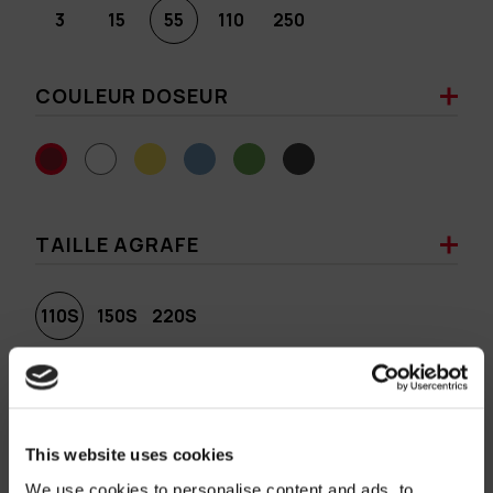
3
15
55
110
250
COULEUR DOSEUR
TAILLE AGRAFE
110S
150S
220S
COULEUR AGRAFE
This website uses cookies
We use cookies to personalise content and ads, to