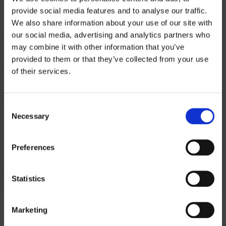
provide social media features and to analyse our traffic.
We also share information about your use of our site with
INFORMATIONS SUR LE PRODUIT
our social media, advertising and analytics partners who
may combine it with other information that you’ve
Informations sur
provided to them or that they’ve collected from your use
INFORMATIONS TECHNIQUES
of their services.
les prix
PROFILAGE
Consent
Si vous souhaitez télécharger nos listes
Necessary
Selection
de prix, vous devez sélectionner la devise
dans laquelle vous souhaitez la liste de
Preferences
prix.
Contact us
pour demander un mot de
passe.
Statistics
SEK
Marketing
EUR