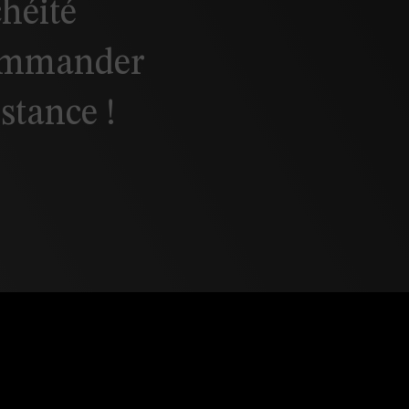
chéité
commander
istance !