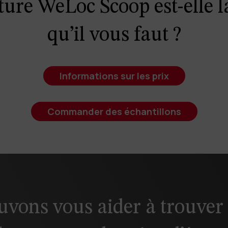
ure WeLoc Scoop est-elle l
e de prix.
Contact us
pour demander un mot de passe.
qu’il vous faut ?
Informations sur les prix
Commander des échantillons
Connexion
Fermer
vons vous aider à trouver