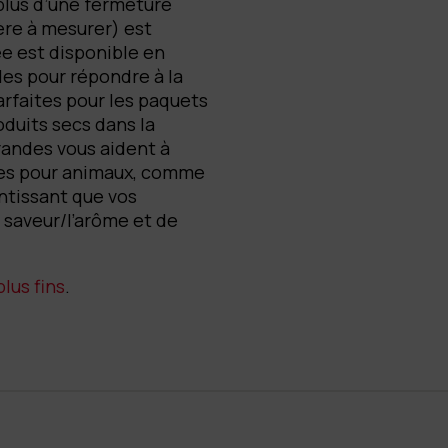
plus d’une fermeture
ère à mesurer) est
ée est disponible en
les pour répondre à la
arfaites pour les paquets
oduits secs dans la
grandes vous aident à
ures pour animaux, comme
antissant que vos
 saveur/l’arôme et de
lus fins
.