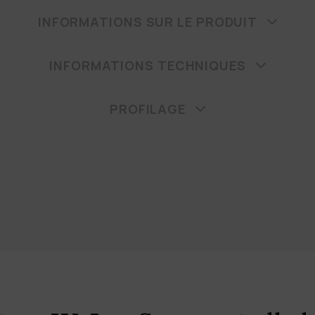
INFORMATIONS SUR LE PRODUIT
INFORMATIONS TECHNIQUES
PROFILAGE
ations sur les prix
z télécharger nos listes de prix, vous devez sélectionner la devis