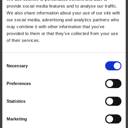
provide social media features and to analyse our traffic.
We also share information about your use of our site with
INFORMATIONS SUR LE PRODUIT
our social media, advertising and analytics partners who
may combine it with other information that you’ve
Informations sur
provided to them or that they’ve collected from your use
INFORMATIONS TECHNIQUES
of their services.
les prix
PROFILAGE
Consent
Si vous souhaitez télécharger nos listes
Necessary
Selection
de prix, vous devez sélectionner la devise
dans laquelle vous souhaitez la liste de
Preferences
prix.
Contact us
pour demander un mot de
passe.
Statistics
SEK
Marketing
EUR