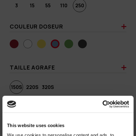
3
15
55
110
250
COULEUR DOSEUR
TAILLE AGRAFE
150S
220S
320S
COULEUR AGRAFE
This website uses cookies
We use cookies to personalise content and ads, to