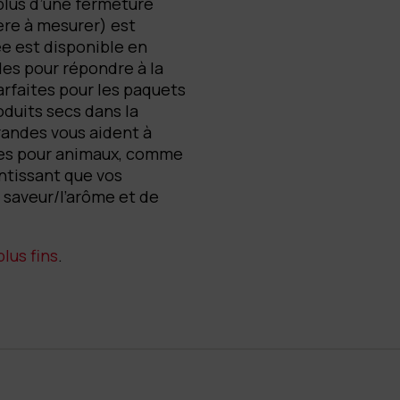
plus d’une fermeture
ère à mesurer) est
ée est disponible en
les pour répondre à la
arfaites pour les paquets
oduits secs dans la
grandes vous aident à
ures pour animaux, comme
antissant que vos
 saveur/l’arôme et de
lus fins
.