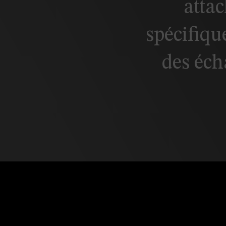
attac
spécifiq
des écha