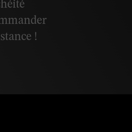
chéité
commander
istance !