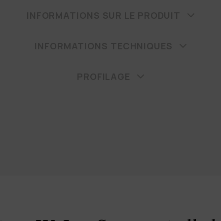
INFORMATIONS SUR LE PRODUIT
INFORMATIONS TECHNIQUES
PROFILAGE
ations sur les prix
z télécharger nos listes de prix, vous devez sélectionner la devis