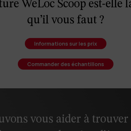
ure WeLoc Scoop est-elle l
e de prix.
Contact us
pour demander un mot de passe.
qu’il vous faut ?
Informations sur les prix
Commander des échantillons
Connexion
Fermer
vons vous aider à trouver