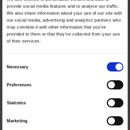
provide social media features and to analyse our traffic.
We also share information about your use of our site with
INFORMATIONS SUR LE PRODUIT
our social media, advertising and analytics partners who
may combine it with other information that you’ve
Informations sur
provided to them or that they’ve collected from your use
INFORMATIONS TECHNIQUES
of their services.
les prix
PROFILAGE
Consent
Si vous souhaitez télécharger nos listes
Necessary
Selection
de prix, vous devez sélectionner la devise
dans laquelle vous souhaitez la liste de
Preferences
prix.
Contact us
pour demander un mot de
passe.
Statistics
SEK
Marketing
EUR