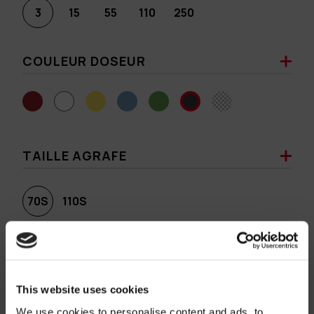
3
15
55
110
250
COULEUR DOSEUR
TAILLE AGRAFE
70S
110S
COULEUR AGRAFE
This website uses cookies
We use cookies to personalise content and ads, to