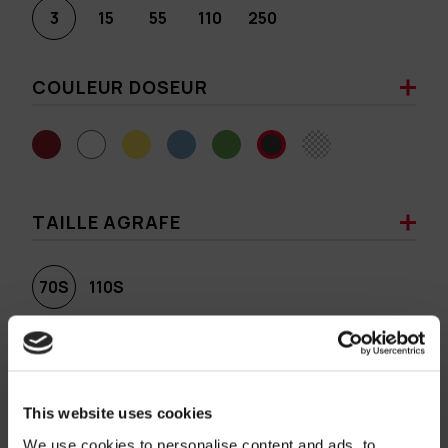
3
15
55
110
250
COULEUR DOSEUR
TAILLE AGRAFE
70S
110S
COULEUR AGRAFE
This website uses cookies
We use cookies to personalise content and ads, to