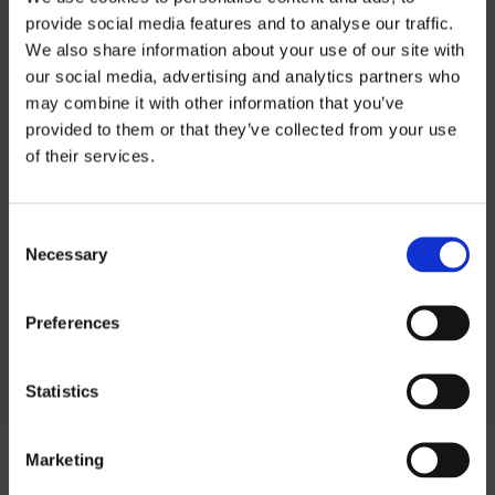
provide social media features and to analyse our traffic.
We also share information about your use of our site with
INFORMATIONS SUR LE PRODUIT
our social media, advertising and analytics partners who
may combine it with other information that you’ve
Informations sur
provided to them or that they’ve collected from your use
INFORMATIONS TECHNIQUES
of their services.
les prix
PROFILAGE
Consent
Si vous souhaitez télécharger nos listes
Necessary
Selection
de prix, vous devez sélectionner la devise
dans laquelle vous souhaitez la liste de
Preferences
prix.
Contact us
pour demander un mot de
passe.
Statistics
SEK
Marketing
EUR