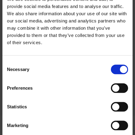
provide social media features and to analyse our traffic.
We also share information about your use of our site with
INFORMATIONS SUR LE PRODUIT
our social media, advertising and analytics partners who
may combine it with other information that you’ve
Informations sur
provided to them or that they’ve collected from your use
INFORMATIONS TECHNIQUES
of their services.
les prix
PROFILAGE
Consent
Si vous souhaitez télécharger nos listes
Necessary
Selection
de prix, vous devez sélectionner la devise
dans laquelle vous souhaitez la liste de
Preferences
prix.
Contact us
pour demander un mot de
passe.
Statistics
SEK
Marketing
EUR