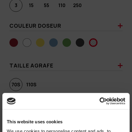
3
15
55
110
250
COULEUR DOSEUR
TAILLE AGRAFE
70S
110S
COULEUR AGRAFE
This website uses cookies
We use cookies to personalise content and ads, to