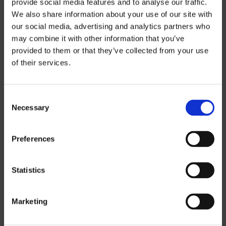
provide social media features and to analyse our traffic.
We also share information about your use of our site with
our social media, advertising and analytics partners who
may combine it with other information that you’ve
Informations sur
provided to them or that they’ve collected from your use
of their services.
les prix
Consent
Si vous souhaitez télécharger nos listes
Necessary
Selection
de prix, vous devez sélectionner la devise
dans laquelle vous souhaitez la liste de
Preferences
prix.
Contact us
pour demander un mot de
passe.
Statistics
SEK
Marketing
EUR
GBP