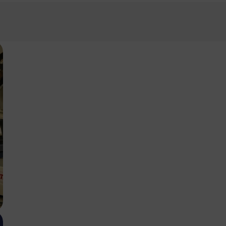
ations sur les prix
z télécharger nos listes de prix, vous devez sélectionner la devis
e de prix.
Contact us
pour demander un mot de passe.