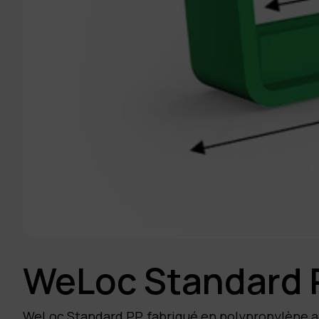
WeLoc Standard 
WeLoc Standard PP, fabriqué en polypropylène a