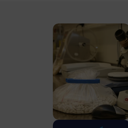
Inform
Si vous souhaite
souhaitez la list
SEK
EUR
GBP
USD
Mot de passe