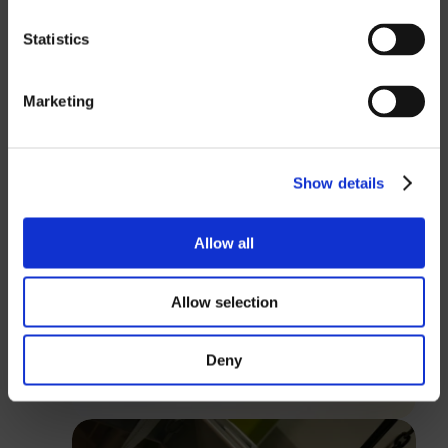
SEK
Statistics
EUR
GBP
Marketing
USD
Lösenord
Show details
Allow all
Logga in
Allow selection
Stäng
Deny