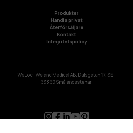
Produkter
Handla privat
Återförsäljare
Kontakt
Integritetspolicy
WeLoc- Weland Medical AB, Dalsgatan 17, SE-
333 30 Smålandsstenar