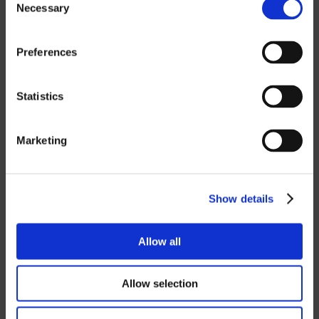
Om du vill ladda ned våra prislistor måste
Necessary
Selection
du välja i vilken valuta du vill ha prislistan.
Kontakta oss
för att begära ett lösenord.
Preferences
SEK
Statistics
EUR
GBP
Marketing
USD
Lösenord
Show details
Allow all
Logga in
Allow selection
Stäng