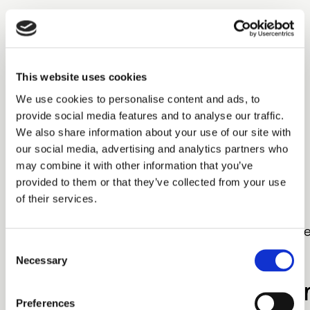
(beroende på kvantitet)
Utan tryck: Normalt från vårt lager inom några
arbetsdagar
This website uses cookies
Med profiltryck: Leveransklara 3-4 arbetsveckor
We use cookies to personalise content and ads, to
efter mottagen order och tryckunderlag.
provide social media features and to analyse our traffic.
We also share information about your use of our site with
Tullstatistiskt nummer:
39235090
our social media, advertising and analytics partners who
Ursprung:
Sverige
may combine it with other information that you’ve
Nettovikt:
Anges på fakturan
provided to them or that they’ve collected from your use
För leveranser upp till fyra kartonger skickas
of their services.
normalt som lösa paket, skyddade av en extra
leveranskartong. Vid större leveranser skickas d
på behandlade ISPM 15 pallar.
Consent
Necessary
Selection
Förpackningsspecifikatio
Preferences