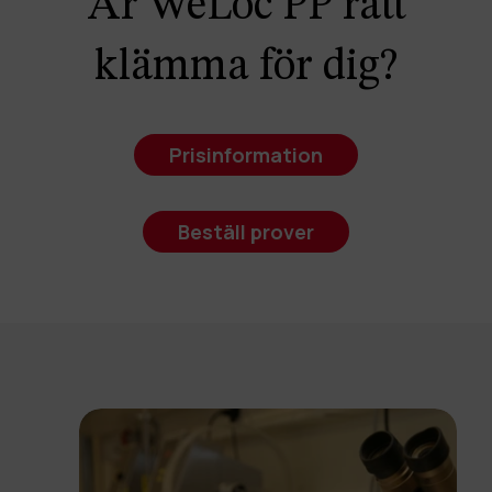
Är WeLoc PP rätt
klämma för dig?
Prisinformation
Beställ prover