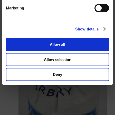
GBP
Marketing
USD
Lösenord
Show details
Allow all
Logga in
Allow selection
Stäng
Deny