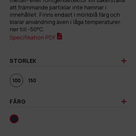
metall- eller röntgendetektor vill säkerställa
att främmande partiklar inte hamnar i
innehållet. Finns endast i mörkblå färg och
klarar användning även i låga temperaturer,
ner till -50°C.
Specifikation PDF
STORLEK
100
150
FÄRG