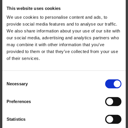
This website uses cookies
We use cookies to personalise content and ads, to
provide social media features and to analyse our traffic.
We also share information about your use of our site with
our social media, advertising and analytics partners who
may combine it with other information that you’ve
provided to them or that they’ve collected from your use
of their services.
Prisinformation
Consent
Om du vill ladda ned våra prislistor måste
Necessary
Selection
du välja i vilken valuta du vill ha prislistan.
Kontakta oss
för att begära ett lösenord.
Preferences
SEK
Statistics
EUR