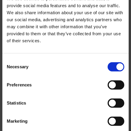
provide social media features and to analyse our traffic.
We also share information about your use of our site with
our social media, advertising and analytics partners who
may combine it with other information that you’ve
provided to them or that they’ve collected from your use
of their services.
Prisinformation
Consent
Om du vill ladda ned våra prislistor måste
Necessary
Selection
du välja i vilken valuta du vill ha prislistan.
Kontakta oss
för att begära ett lösenord.
Preferences
SEK
Statistics
EUR
GBP
Marketing
USD